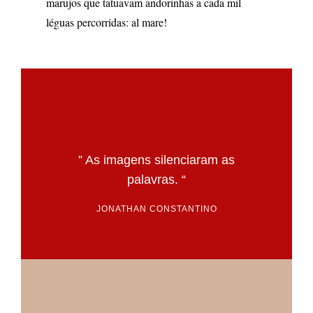
marujos que tatuavam andorinhas a cada mil
léguas percorridas: al mare!
” As imagens silenciaram as
palavras. “
JONATHAN CONSTANTINO