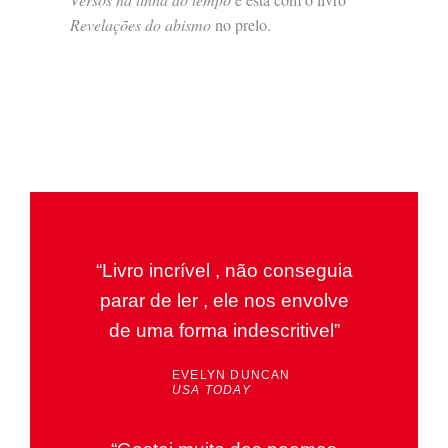
Revelações do abismo
no prelo.
“Livro incrível , não conseguia
parar de ler , ele nos envolve
de uma forma indescritivel”
EVELYN DUNCAN
USA TODAY