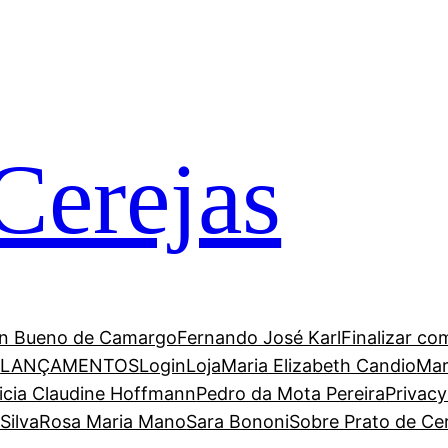
Cerejas
n Bueno de Camargo
Fernando José Karl
Finalizar co
a
LANÇAMENTOS
Login
Loja
Maria Elizabeth Candio
Mar
icia Claudine Hoffmann
Pedro da Mota Pereira
Privacy
Silva
Rosa Maria Mano
Sara Bononi
Sobre Prato de Ce