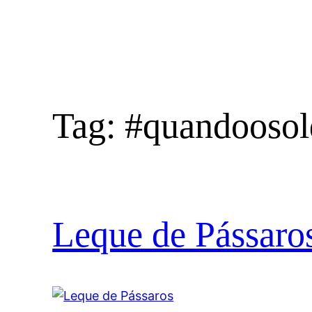
Tag:
#quandoosol
Leque de Pássaro