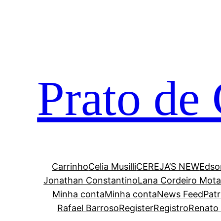
Prato de 
Carrinho
Celia Musilli
CEREJA’S NEW
Edso
Jonathan Constantino
Lana Cordeiro Mot
Minha conta
Minha conta
News Feed
Patr
Rafael Barroso
Register
Registro
Renato 