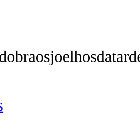
dobraosjoelhosdatard
s