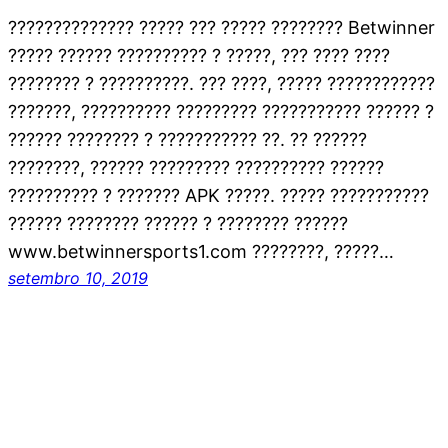
?????????????? ????? ??? ????? ???????? Betwinner
????? ?????? ?????????? ? ?????, ??? ???? ????
???????? ? ??????????. ??? ????, ????? ????????????
???????, ?????????? ????????? ??????????? ?????? ?
?????? ???????? ? ??????????? ??. ?? ??????
????????, ?????? ????????? ?????????? ??????
?????????? ? ??????? APK ?????. ????? ???????????
?????? ???????? ?????? ? ???????? ??????
www.betwinnersports1.com ????????, ?????…
setembro 10, 2019